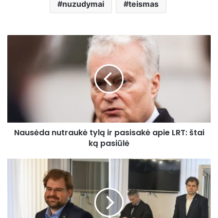
nuzudymai
teismas
Nausėda
nutraukė
tylą
ir
pasisakė
apie
LRT:
štai
ką
Nausėda nutraukė tylą ir pasisakė apie LRT: štai
pasiūlė
ką pasiūlė
Bartoševičiaus
byloje
vyksta
šiurpinantis
dalykai