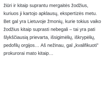
žiūri ir kitaip suprantu mergaitės žodžius,
kuriuos ji kartojo apklausų, ekspertizės metu.
Bet gal yra Lietuvoje žmonių, kurie tokius vaiko
žodžius kitaip suprasti nebegali – tai yra pati
šlykščiausią prievarta, išsigimėlių, iškrypėlių,
pedofilų orgijos… Aš nežinau, gal „kvalifikuoti”
prokurorai mato kitaip…