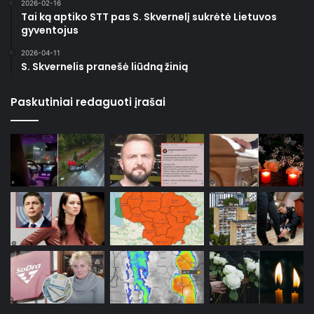
2026-02-16
Tai ką aptiko STT pas S. Skvernelį sukrėtė Lietuvos
gyventojus
2026-04-11
S. Skvernelis pranešė liūdną žinią
Paskutiniai redaguoti įrašai