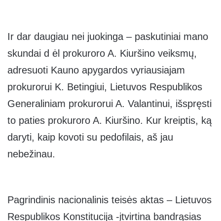
Ir dar daugiau nei juokinga – paskutiniai mano
skundai d ėl prokuroro A. Kiuršino veiksmų,
adresuoti Kauno apygardos vyriausiajam
prokurorui K. Betingiui, Lietuvos Respublikos
Generaliniam prokurorui A. Valantinui, išspręsti
to paties prokuroro A. Kiuršino. Kur kreiptis, ką
daryti, kaip kovoti su pedofilais, aš jau
nebežinau.
Pagrindinis nacionalinis teisės aktas – Lietuvos
Respublikos Konstitucija -įtvirtina bandrąsias