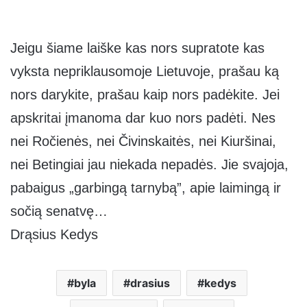
Jeigu šiame laiške kas nors supratote kas
vyksta nepriklausomoje Lietuvoje, prašau ką
nors darykite, prašau kaip nors padėkite. Jei
apskritai įmanoma dar kuo nors padėti. Nes
nei Ročienės, nei Čivinskaitės, nei Kiuršinai,
nei Betingiai jau niekada nepadės. Jie svajoja,
pabaigus „garbingą tarnybą”, apie laimingą ir
sočią senatvę…
Drąsius Kedys
byla
drasius
kedys