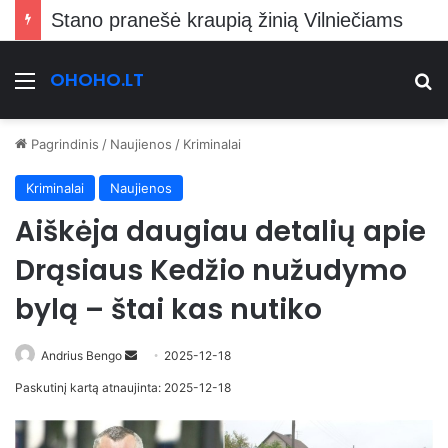
Stano pranešė kraupią žinią Vilniečiams
OHOHO.LT
Meniu
Ie
Pagrindinis
/
Naujienos
/
Kriminalai
Kriminalai
Naujienos
Aiškėja daugiau detalių apie
Drąsiaus Kedžio nužudymo
bylą – štai kas nutiko
Send
Andrius Bengo
2025-12-18
an
Paskutinį kartą atnaujinta: 2025-12-18
email