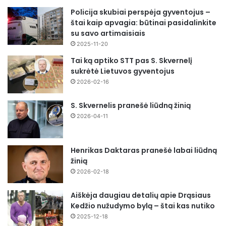
Policija skubiai perspėja gyventojus –
štai kaip apvagia: būtinai pasidalinkite
su savo artimaisiais
2025-11-20
Tai ką aptiko STT pas S. Skvernelį
sukrėtė Lietuvos gyventojus
2026-02-16
S. Skvernelis pranešė liūdną žinią
2026-04-11
Henrikas Daktaras pranešė labai liūdną
žinią
2026-02-18
Aiškėja daugiau detalių apie Drąsiaus
Kedžio nužudymo bylą – štai kas nutiko
2025-12-18