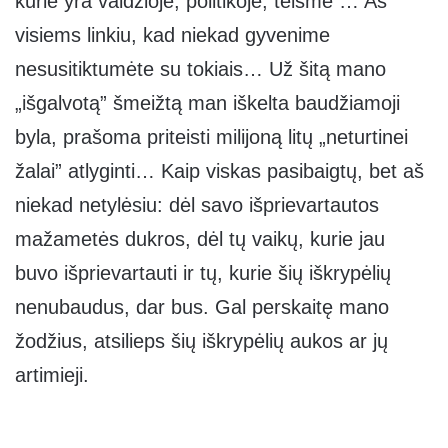
kurie yra valdžioje, politikoje, teisme … Aš
visiems linkiu, kad niekad gyvenime
nesusitiktumėte su tokiais… Už šitą mano
„išgalvotą” šmeižtą man iškelta baudžiamoji
byla, prašoma priteisti milijoną litų „neturtinei
žalai” atlyginti… Kaip viskas pasibaigtų, bet aš
niekad netylėsiu: dėl savo išprievartautos
mažametės dukros, dėl tų vaikų, kurie jau
buvo išprievartauti ir tų, kurie šių iškrypėlių
nenubaudus, dar bus. Gal perskaitę mano
žodžius, atsilieps šių iškrypėlių aukos ar jų
artimieji.