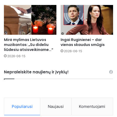
Mirė mylimas Lietuvos
Ingai Ruginienei – dar
muzikantas: „Su dideliu
vienas skaudus smūgis
liūdesiu atsisveikiname…“
2026-06-15
2026-06-15
Nepraleiskite naujienų ir įvykių!
Populiarusi
Naujausi
Komentuojami