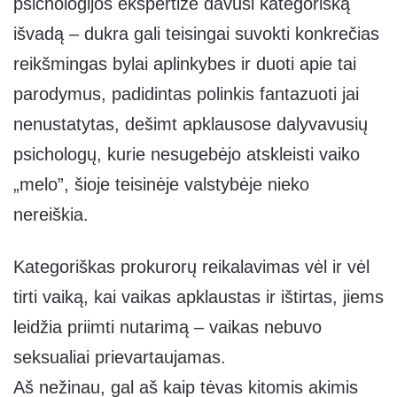
psichologijos ekspertizė davusi kategorišką
išvadą – dukra gali teisingai suvokti konkrečias
reikšmingas bylai aplinkybes ir duoti apie tai
parodymus, padidintas polinkis fantazuoti jai
nenustatytas, dešimt apklausose dalyvavusių
psichologų, kurie nesugebėjo atskleisti vaiko
„melo”, šioje teisinėje valstybėje nieko
nereiškia.
Kategoriškas prokurorų reikalavimas vėl ir vėl
tirti vaiką, kai vaikas apklaustas ir ištirtas, jiems
leidžia priimti nutarimą – vaikas nebuvo
seksualiai prievartaujamas.
Aš nežinau, gal aš kaip tėvas kitomis akimis