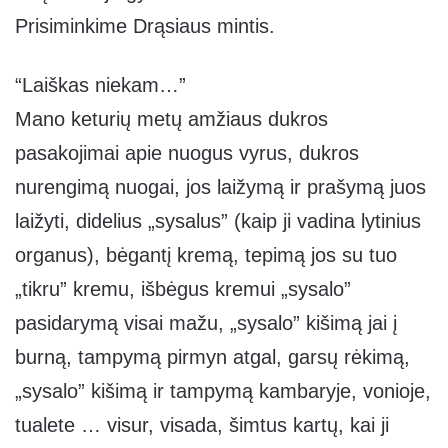
Prisiminkime Drąsiaus mintis.
“Laiškas niekam…”
Mano keturių metų amžiaus dukros
pasakojimai apie nuogus vyrus, dukros
nurengimą nuogai, jos laižymą ir prašymą juos
laižyti, didelius „sysalus” (kaip ji vadina lytinius
organus), bėgantį kremą, tepimą jos su tuo
„tikru” kremu, išbėgus kremui „sysalo”
pasidarymą visai mažu, „sysalo” kišimą jai į
burną, tampymą pirmyn atgal, garsų rėkimą,
„sysalo” kišimą ir tampymą kambaryje, vonioje,
tualete … visur, visada, šimtus kartų, kai ji