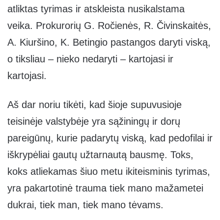
atliktas tyrimas ir atskleista nusikalstama
veika. Prokurorių G. Ročienės, R. Čivinskaitės,
A. Kiuršino, K. Betingio pastangos daryti viską,
o tiksliau – nieko nedaryti – kartojasi ir
kartojasi.
Aš dar noriu tikėti, kad šioje supuvusioje
teisinėje valstybėje yra sąžiningų ir dorų
pareigūnų, kurie padarytų viską, kad pedofilai ir
iškrypėliai gautų užtarnautą bausmę. Toks,
koks atliekamas šiuo metu ikiteisminis tyrimas,
yra pakartotinė trauma tiek mano mažametei
dukrai, tiek man, tiek mano tėvams.