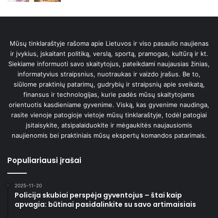
Mūsų tinklaraštyje rašoma apie Lietuvos ir viso pasaulio naujienas
ir įvykius, įskaitant politiką, verslą, sportą, pramogas, kultūrą ir kt.
Siekiame informuoti savo skaitytojus, pateikdami naujausias žinias,
informatyvius straipsnius, nuotraukas ir vaizdo įrašus. Be to,
siūlome praktinių patarimų, gudrybių ir straipsnių apie sveikatą,
finansus ir technologijas, kurie padės mūsų skaitytojams
orientuotis kasdieniame gyvenime. Viską, kas gyvenime naudinga,
rasite vienoje patogioje vietoje mūsų tinklaraštyje, todėl patogiai
įsitaisykite, atsipalaiduokite ir mėgaukitės naujausiomis
naujienomis bei praktiniais mūsų ekspertų komandos patarimais.
Populiariausi įrašai
2025-11-20
Policija skubiai perspėja gyventojus – štai kaip
apvagia: būtinai pasidalinkite su savo artimaisiais