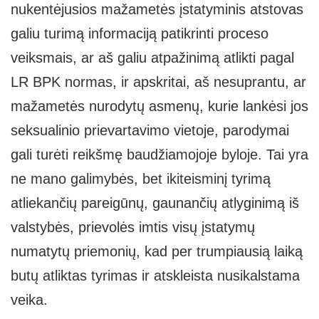
nukentėjusios mažametės įstatyminis atstovas
galiu turimą informaciją patikrinti proceso
veiksmais, ar aš galiu atpažinimą atlikti pagal
LR BPK normas, ir apskritai, aš nesuprantu, ar
mažametės nurodytų asmenų, kurie lankėsi jos
seksualinio prievartavimo vietoje, parodymai
gali turėti reikšmę baudžiamojoje byloje. Tai yra
ne mano galimybės, bet ikiteisminį tyrimą
atliekančių pareigūnų, gaunančių atlyginimą iš
valstybės, prievolės imtis visų įstatymų
numatytų priemonių, kad per trumpiausią laiką
butų atliktas tyrimas ir atskleista nusikalstama
veika.