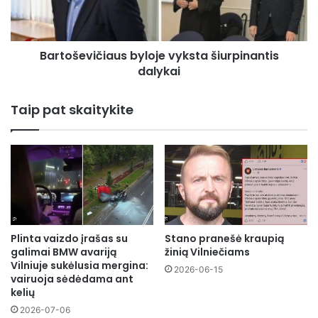
Bartoševičiaus byloje vyksta šiurpinantis
dalykai
Taip pat skaitykite
Plinta vaizdo įrašas su
Stano pranešė kraupią
galimai BMW avariją
žinią Vilniečiams
Vilniuje sukėlusia mergina:
2026-06-15
vairuoja sėdėdama ant
kelių
2026-07-06