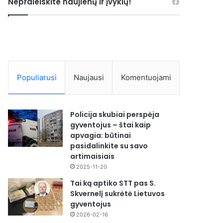
Nepraleiskite naujienų ir įvykių!
Populiarusi
Naujausi
Komentuojami
Policija skubiai perspėja
gyventojus – štai kaip
apvagia: būtinai
pasidalinkite su savo
artimaisiais
2025-11-20
Tai ką aptiko STT pas S.
Skvernelį sukrėtė Lietuvos
gyventojus
2026-02-16