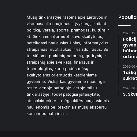
Populiar
Mūsų tinklaraštyje rašoma apie Lietuvos ir
viso pasaulio naujienas ir įvykius, įskaitant
politiką, verslą, sportą, pramogas, kultūrą ir
2025-11-
kt. Siekiame informuoti savo skaitytojus,
Polici
pateikdami naujausias žinias, informatyvius
gyvent
straipsnius, nuotraukas ir vaizdo įrašus. Be
būtina
to, siūlome praktinių patarimų, gudrybių ir
artima
straipsnių apie sveikatą, finansus ir
2026-02-
technologijas, kurie padės mūsų
Tai ką
skaitytojams orientuotis kasdieniame
sukrėt
gyvenime. Viską, kas gyvenime naudinga,
rasite vienoje patogioje vietoje mūsų
2026-04-
S. Skv
tinklaraštyje, todėl patogiai įsitaisykite,
atsipalaiduokite ir mėgaukitės naujausiomis
naujienomis bei praktiniais mūsų ekspertų
komandos patarimais.