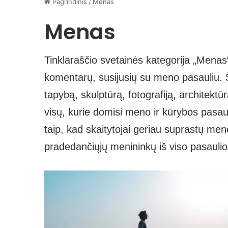
Pagrindinis
/
Menas
Menas
Tinklaraščio svetainės kategorija „Menas“ 
komentarų, susijusių su meno pasauliu. 
tapybą, skulptūrą, fotografiją, architektū
visų, kurie domisi meno ir kūrybos pasauli
taip, kad skaitytojai geriau suprastų meno
pradedančiųjų menininkų iš viso pasaulio