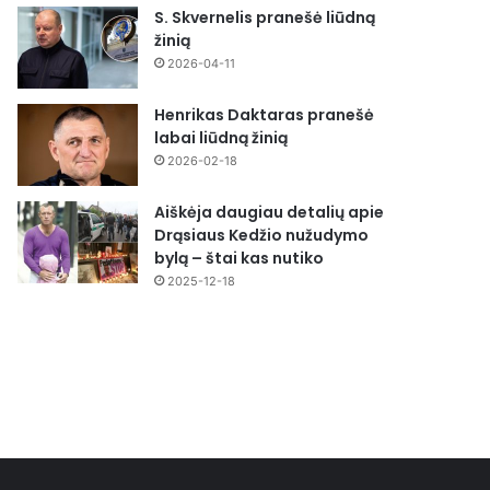
S. Skvernelis pranešė liūdną
žinią
2026-04-11
Henrikas Daktaras pranešė
labai liūdną žinią
2026-02-18
Aiškėja daugiau detalių apie
Drąsiaus Kedžio nužudymo
bylą – štai kas nutiko
2025-12-18