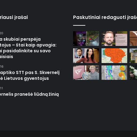
iausi įrašai
Paskutiniai redaguoti įraš
20
ja skubiai perspėja
ojus – štai kaip apvagia:
i pasidalinkite su savo
isiais
16
 aptiko STT pas S. Skvernelį
ė Lietuvos gyventojus
11
ernelis pranešė liūdną žinią