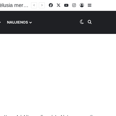
Plinta vaizdo įrašas su galimai BMW avariją Vilniuje sukėlusia mergina: vairuoja sėdėdama ant kelių
Facebook
X
YouTube
Instagram
Prisijungti
Sidebar
Switch skin
Ieškoti
NAUJIENOS