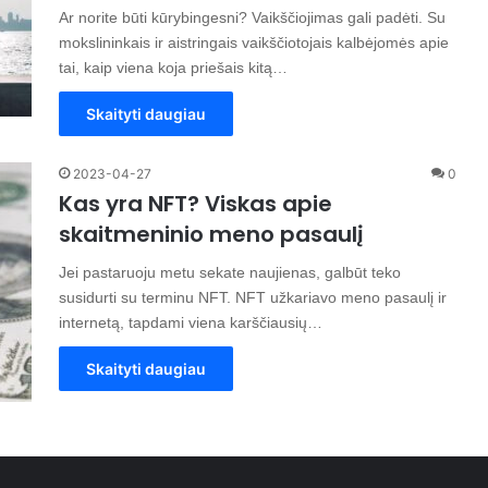
Ar norite būti kūrybingesni? Vaikščiojimas gali padėti. Su
mokslininkais ir aistringais vaikščiotojais kalbėjomės apie
tai, kaip viena koja priešais kitą…
Skaityti daugiau
2023-04-27
0
Kas yra NFT? Viskas apie
skaitmeninio meno pasaulį
Jei pastaruoju metu sekate naujienas, galbūt teko
susidurti su terminu NFT. NFT užkariavo meno pasaulį ir
internetą, tapdami viena karščiausių…
Skaityti daugiau