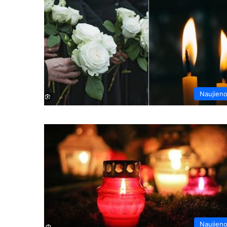
Naujien
Naujien