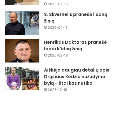
2026-02-16
S. Skvernelis pranešė liūdną
žinią
2026-04-11
Henrikas Daktaras pranešė
labai liūdną žinią
2026-02-18
Aiškėja daugiau detalių apie
Drąsiaus Kedžio nužudymo
bylą – štai kas nutiko
2025-12-18