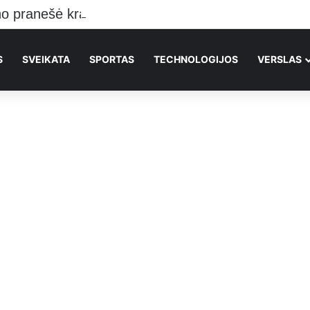
o pranešė kraupią žinią Vilniečiams
S
SVEIKATA
SPORTAS
TECHNOLOGIJOS
VERSLAS