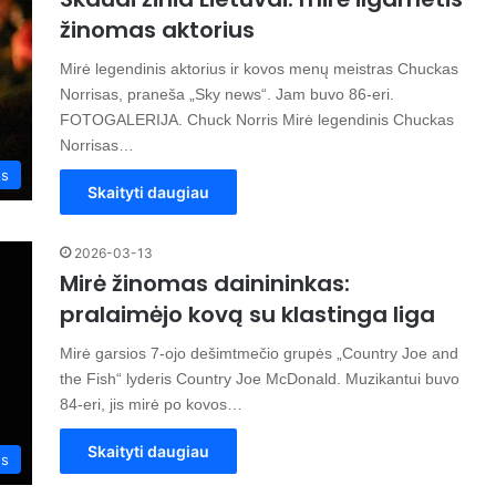
žinomas aktorius
Mirė legendinis aktorius ir kovos menų meistras Chuckas
Norrisas, praneša „Sky news“. Jam buvo 86-eri.
FOTOGALERIJA. Chuck Norris Mirė legendinis Chuckas
Norrisas…
os
Skaityti daugiau
2026-03-13
Mirė žinomas dainininkas:
pralaimėjo kovą su klastinga liga
Mirė garsios 7-ojo dešimtmečio grupės „Country Joe and
the Fish“ lyderis Country Joe McDonald. Muzikantui buvo
84-eri, jis mirė po kovos…
Skaityti daugiau
os