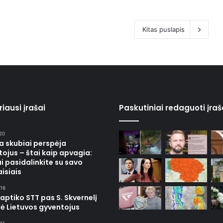
Kitas puslapis
iausi įrašai
Paskutiniai redaguoti įraš
20
ja skubiai perspėja
ojus – štai kaip apvagia:
i pasidalinkite su savo
isiais
16
 aptiko STT pas S. Skvernelį
ė Lietuvos gyventojus