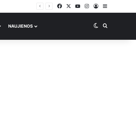
Facebook
X
YouTube
Instagram
Prisijungti
Sidebar
Switch skin
Ieškoti
NAUJIENOS