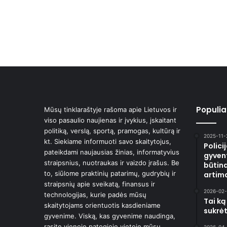
Populiar
Mūsų tinklaraštyje rašoma apie Lietuvos ir
viso pasaulio naujienas ir įvykius, įskaitant
politiką, verslą, sportą, pramogas, kultūrą ir
2025-11-
kt. Siekiame informuoti savo skaitytojus,
Polici
pateikdami naujausias žinias, informatyvius
gyvent
straipsnius, nuotraukas ir vaizdo įrašus. Be
būtina
to, siūlome praktinių patarimų, gudrybių ir
artima
straipsnių apie sveikatą, finansus ir
2026-02-
technologijas, kurie padės mūsų
Tai ką
skaitytojams orientuotis kasdieniame
sukrėt
gyvenime. Viską, kas gyvenime naudinga,
rasite vienoje patogioje vietoje mūsų