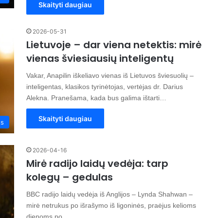
Skaityti daugiau
2026-05-31
Lietuvoje – dar viena netektis: mirė
vienas šviesiausių inteligentų
Vakar, Anapilin iškeliavo vienas iš Lietuvos šviesuolių –
inteligentas, klasikos tyrinėtojas, vertėjas dr. Darius
Alekna. Pranešama, kada bus galima ištarti…
Skaityti daugiau
os
2026-04-16
Mirė radijo laidų vedėja: tarp
kolegų – gedulas
BBC radijo laidų vedėja iš Anglijos – Lynda Shahwan –
mirė netrukus po išrašymo iš ligoninės, praėjus kelioms
dienoms po…