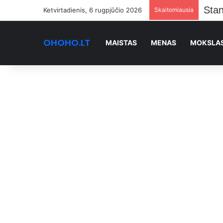
Stan
Ketvirtadienis, 6 rugpjūčio 2026
Skaitomiausia
OHOHO.LT
MAISTAS
MENAS
MOKSLA