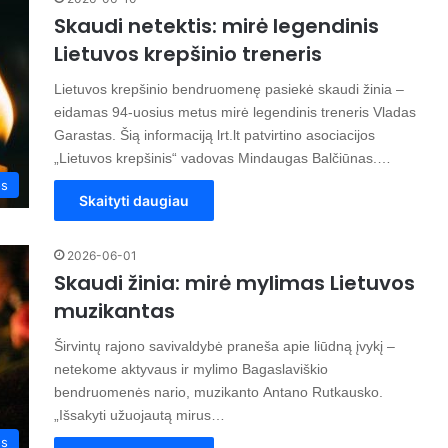
Skaudi netektis: mirė legendinis
Lietuvos krepšinio treneris
Lietuvos krepšinio bendruomenę pasiekė skaudi žinia –
eidamas 94-uosius metus mirė legendinis treneris Vladas
Garastas. Šią informaciją lrt.lt patvirtino asociacijos
„Lietuvos krepšinis“ vadovas Mindaugas Balčiūnas.…
os
Skaityti daugiau
2026-06-01
Skaudi žinia: mirė mylimas Lietuvos
muzikantas
Širvintų rajono savivaldybė praneša apie liūdną įvykį –
netekome aktyvaus ir mylimo Bagaslaviškio
bendruomenės nario, muzikanto Antano Rutkausko.
„Išsakyti užuojautą mirus…
os