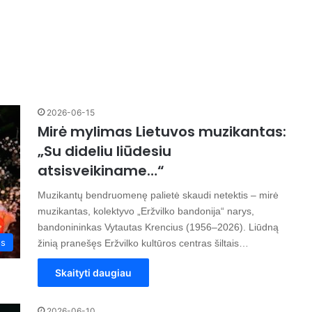
2026-06-15
Mirė mylimas Lietuvos muzikantas:
„Su dideliu liūdesiu
atsisveikiname…“
Muzikantų bendruomenę palietė skaudi netektis – mirė
muzikantas, kolektyvo „Eržvilko bandonija“ narys,
bandonininkas Vytautas Krencius (1956–2026). Liūdną
os
žinią pranešęs Eržvilko kultūros centras šiltais…
Skaityti daugiau
2026-06-10