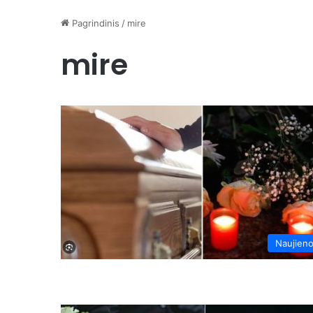
Pagrindinis
/
mire
mire
Naujien