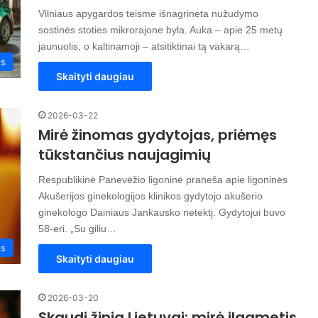
Vilniaus apygardos teisme išnagrinėta nužudymo
sostinės stoties mikrorajone byla. Auka – apie 25 metų
jaunuolis, o kaltinamoji – atsitiktinai tą vakarą…
os
Skaityti daugiau
2026-03-22
Mirė žinomas gydytojas, priėmęs
tūkstančius naujagimių
Respublikinė Panevėžio ligoninė praneša apie ligoninės
Akušerijos ginekologijos klinikos gydytojo akušerio
ginekologo Dainiaus Jankausko netektį. Gydytojui buvo
58-eri. „Su giliu…
os
Skaityti daugiau
2026-03-20
Skaudi žinia Lietuvai: mirė ilgametis