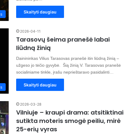
Skaityti daugiau
os
2026-04-11
Tarasovų šeima pranešė labai
liūdną žinią
Dainininkas Vilius Tarasovas pranešė itin liūdną žinią –
užgeso jo tėčio gyvybė. Šią žinią V. Tarasovas pranešė
socialiniame tinkle, įrašu neprieštaravo pasidalinti…
Skaityti daugiau
os
2026-03-28
Vilniuje – kraupi drama: atsitiktinai
sutikta moteris smogė peiliu, mirė
25-erių vyras