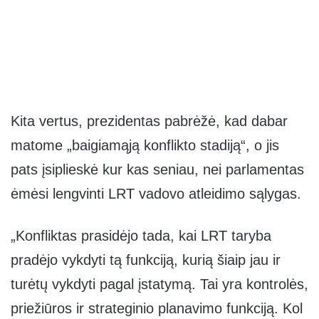
Kita vertus, prezidentas pabrėžė, kad dabar
matome „baigiamąją konflikto stadiją“, o jis
pats įsiplieskė kur kas seniau, nei parlamentas
ėmėsi lengvinti LRT vadovo atleidimo sąlygas.
„Konfliktas prasidėjo tada, kai LRT taryba
pradėjo vykdyti tą funkciją, kurią šiaip jau ir
turėtų vykdyti pagal įstatymą. Tai yra kontrolės,
priežiūros ir strateginio planavimo funkciją. Kol