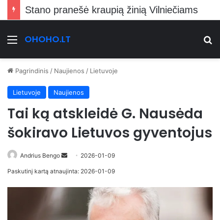
Stano pranešė kraupią žinią Vilniečiams
OHOHO.LT
Meniu
Ie
Pagrindinis
/
Naujienos
/
Lietuvoje
Lietuvoje
Naujienos
Tai ką atskleidė G. Nausėda
šokiravo Lietuvos gyventojus
Send
Andrius Bengo
2026-01-09
an
Paskutinį kartą atnaujinta: 2026-01-09
email