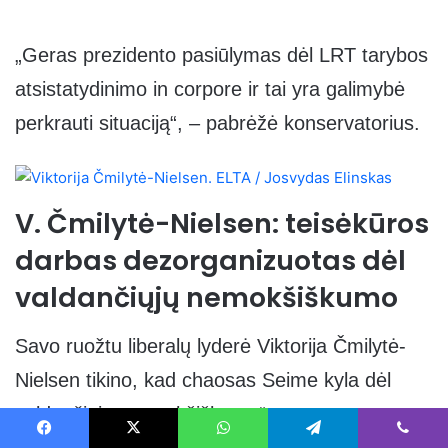
„Geras prezidento pasiūlymas dėl LRT tarybos
atsistatydinimo in corpore ir tai yra galimybė
perkrauti situaciją“, – pabrėžė konservatorius.
V. Čmilytė-Nielsen: teisėkūros
darbas dezorganizuotas dėl
valdančiųjų nemokšiškumo
Savo ruožtu liberalų lyderė Viktorija Čmilytė-
Nielsen tikino, kad chaosas Seime kyla dėl
valdančiųjų „nemokšiškumo“.
Facebook
X
WhatsApp
Telegram
Viber