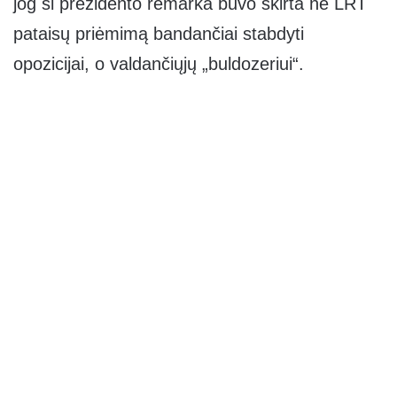
jog ši prezidento remarka buvo skirta ne LRT
pataisų priėmimą bandančiai stabdyti
opozicijai, o valdančiųjų „buldozeriui“.