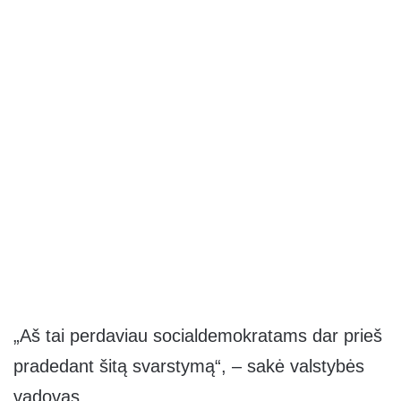
„Aš tai perdaviau socialdemokratams dar prieš
pradedant šitą svarstymą“, – sakė valstybės
vadovas.