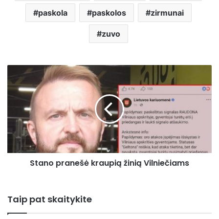
paskola
paskolos
zirmunai
zuvo
Stano
pranešė
kraupią
žinią
Vilniečiams
Stano pranešė kraupią žinią Vilniečiams
Taip pat skaitykite