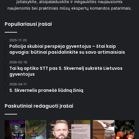
įsitaisykite, atsipalaiduokite ir mėgaukitės naujausiomis
naujienomis bei praktiniais mūsų ekspertų komandos patarimais.
Populiariausi įrašai
2025-11-20
Policija skubiai perspėja gyventojus – štai kaip
apvagia: būtinai pasidalinkite su savo artimaisiais
2026-02-16
Tai ką aptiko STT pas S. Skvernelį sukrėtė Lietuvos
gyventojus
2026-04-11
S. Skvernelis pranešė liūdną žinią
Paskutiniai redaguoti įrašai