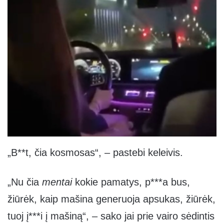
„B**t, čia kosmosas“, – pastebi keleivis.
„Nu čia
mentai
kokie pamatys, p***a bus,
žiūrėk, kaip mašina generuoja apsukas, žiūrėk,
tuoj į***i į mašiną“, – sako jai prie vairo sėdintis