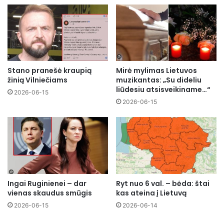
Stano pranešė kraupią
Mirė mylimas Lietuvos
žinią Vilniečiams
muzikantas: „Su dideliu
liūdesiu atsisveikiname…“
2026-06-15
2026-06-15
Ingai Ruginienei – dar
Ryt nuo 6 val. – bėda: štai
vienas skaudus smūgis
kas ateina į Lietuvą
2026-06-15
2026-06-14