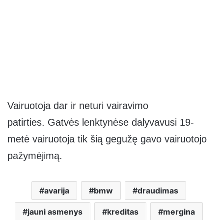
Vairuotoja dar ir neturi vairavimo
patirties. Gatvės lenktynėse dalyvavusi 19-
metė vairuotoja tik šią gegužę gavo vairuotojo
pažymėjimą.
avarija
bmw
draudimas
jauni asmenys
kreditas
mergina