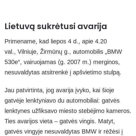
Lietuv
ą sukrėtusi avarija
Primename, kad liepos 4 d., apie 4.20
val., Vilniuje, Žirmūnų g., automobilis „BMW
530e“, vairuojamas (g. 2007 m.) merginos,
nesuvaldytas atsitrenkė į apšvietimo stulpą.
Jau patvirtinta, jog avarija įvyko, kai šioje
gatvėje lenktyniavo du automobiliai: gatvės
lenktynes užfiksavo miesto stebėjimo kameros.
Ties avarijos vieta – gatvės vingis. Matyt,
gatvės vingyje nesuvaldytas BMW ir rėžėsi į