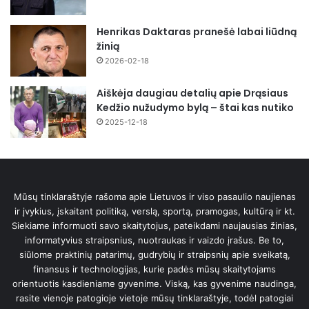
Henrikas Daktaras pranešė labai liūdną
žinią
2026-02-18
Aiškėja daugiau detalių apie Drąsiaus
Kedžio nužudymo bylą – štai kas nutiko
2025-12-18
Mūsų tinklaraštyje rašoma apie Lietuvos ir viso pasaulio naujienas
ir įvykius, įskaitant politiką, verslą, sportą, pramogas, kultūrą ir kt.
Siekiame informuoti savo skaitytojus, pateikdami naujausias žinias,
informatyvius straipsnius, nuotraukas ir vaizdo įrašus. Be to,
siūlome praktinių patarimų, gudrybių ir straipsnių apie sveikatą,
finansus ir technologijas, kurie padės mūsų skaitytojams
orientuotis kasdieniame gyvenime. Viską, kas gyvenime naudinga,
rasite vienoje patogioje vietoje mūsų tinklaraštyje, todėl patogiai