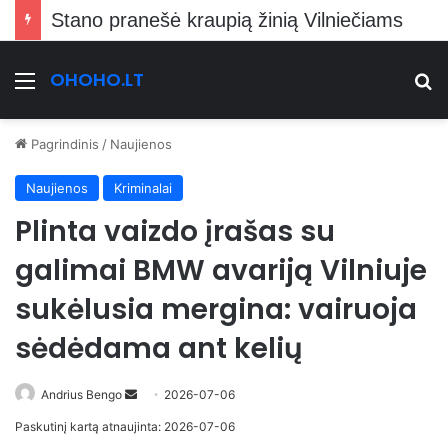
Stano pranešė kraupią žinią Vilniečiams
OHOHO.LT
Meniu
Ie
Pagrindinis
/
Naujienos
Naujienos
Kriminalai
Plinta vaizdo įrašas su
galimai BMW avariją Vilniuje
sukėlusia mergina: vairuoja
sėdėdama ant kelių
Send
Andrius Bengo
2026-07-06
an
Paskutinį kartą atnaujinta: 2026-07-06
email