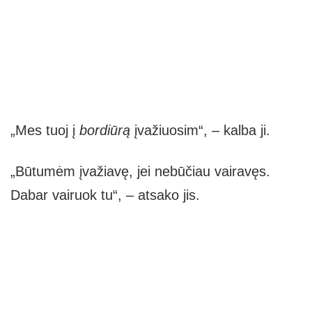
„Mes tuoj į
bordiūrą
įvažiuosim“, – kalba ji.
„Būtumėm įvažiavę, jei nebūčiau vairavęs.
Dabar vairuok tu“, – atsako jis.