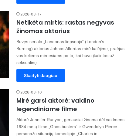
2026-03-17
Netikėta mirtis: rastas negyvas
žinomas aktorius
Buvęs serialo „Londonas liepsnoja“ (London’s
Burning) aktorius Johnas Alfordas mirė kalėjime, praėjus
vos keliems mėnesiams po to, kai buvo įkalintas už
seksualinę…
Skaityti daugiau
2026-03-10
Mirė garsi aktorė: vaidino
legendiniame filme
Aktorė Jennifer Runyon, geriausiai žinoma dėl vaidmens
1984 metų filme „Ghostbusters“ ir Gwendolyn Pierce
personažo situacijų komedijoje „Charles in