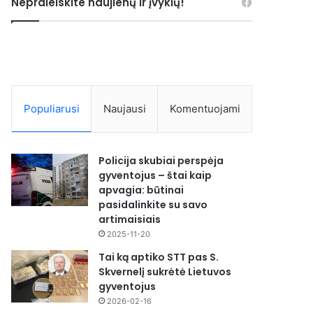
Nepraleiskite naujienų ir įvykių!
Populiarusi
Naujausi
Komentuojami
Policija skubiai perspėja
gyventojus – štai kaip
apvagia: būtinai
pasidalinkite su savo
artimaisiais
2025-11-20
Tai ką aptiko STT pas S.
Skvernelį sukrėtė Lietuvos
gyventojus
2026-02-16