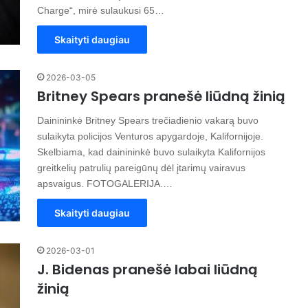
Charge“, mirė sulaukusi 65…
Skaityti daugiau
2026-03-05
Britney Spears pranešė liūdną žinią
Dainininkė Britney Spears trečiadienio vakarą buvo
sulaikyta policijos Venturos apygardoje, Kalifornijoje.
Skelbiama, kad dainininkė buvo sulaikyta Kalifornijos
greitkelių patrulių pareigūnų dėl įtarimų vairavus
apsvaigus. FOTOGALERIJA.…
Skaityti daugiau
2026-03-01
J. Bidenas pranešė labai liūdną
žinią