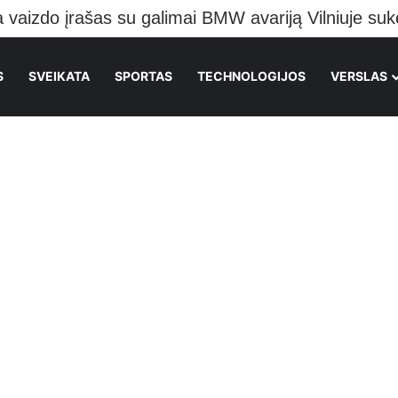
o pranešė kraupią žinią Vilniečiams
S
SVEIKATA
SPORTAS
TECHNOLOGIJOS
VERSLAS