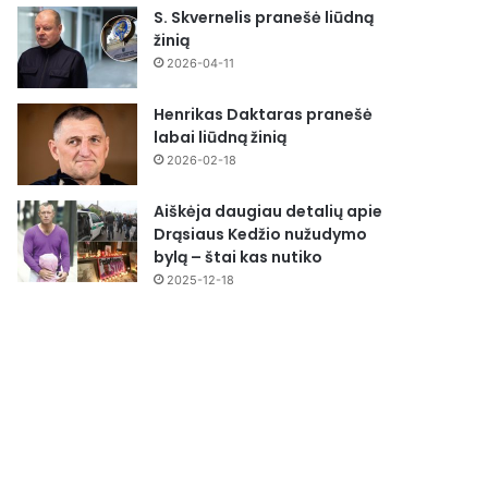
S. Skvernelis pranešė liūdną
žinią
2026-04-11
Henrikas Daktaras pranešė
labai liūdną žinią
2026-02-18
Aiškėja daugiau detalių apie
Drąsiaus Kedžio nužudymo
bylą – štai kas nutiko
2025-12-18