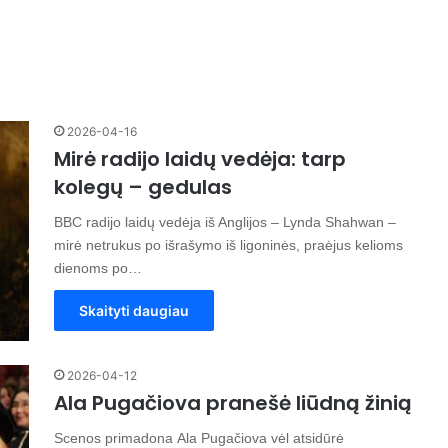
2026-04-16
Mirė radijo laidų vedėja: tarp
kolegų – gedulas
BBC radijo laidų vedėja iš Anglijos – Lynda Shahwan –
mirė netrukus po išrašymo iš ligoninės, praėjus kelioms
dienoms po…
Skaityti daugiau
2026-04-12
Ala Pugačiova pranešė liūdną žinią
Scenos primadona Ala Pugačiova vėl atsidūrė