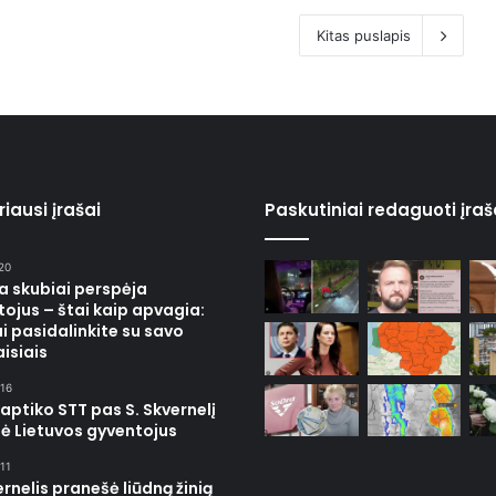
Kitas puslapis
iausi įrašai
Paskutiniai redaguoti įraš
20
ja skubiai perspėja
ojus – štai kaip apvagia:
i pasidalinkite su savo
isiais
16
 aptiko STT pas S. Skvernelį
ė Lietuvos gyventojus
11
ernelis pranešė liūdną žinią