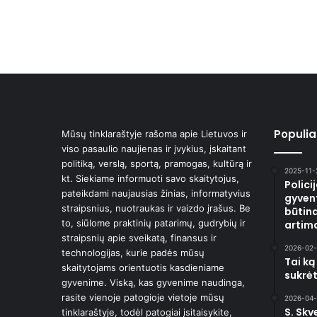
Populiar
Mūsų tinklaraštyje rašoma apie Lietuvos ir
viso pasaulio naujienas ir įvykius, įskaitant
politiką, verslą, sportą, pramogas, kultūrą ir
2025-11-
kt. Siekiame informuoti savo skaitytojus,
Polici
pateikdami naujausias žinias, informatyvius
gyvent
straipsnius, nuotraukas ir vaizdo įrašus. Be
būtina
to, siūlome praktinių patarimų, gudrybių ir
artima
straipsnių apie sveikatą, finansus ir
2026-02-
technologijas, kurie padės mūsų
Tai ką
skaitytojams orientuotis kasdieniame
sukrėt
gyvenime. Viską, kas gyvenime naudinga,
rasite vienoje patogioje vietoje mūsų
2026-04-
S. Skv
tinklaraštyje, todėl patogiai įsitaisykite,