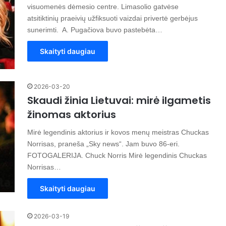
visuomenės dėmesio centre. Limasolio gatvėse
atsitiktinių praeivių užfiksuoti vaizdai privertė gerbėjus
sunerimti. A. Pugačiova buvo pastebėta…
Skaityti daugiau
2026-03-20
Skaudi žinia Lietuvai: mirė ilgametis
žinomas aktorius
Mirė legendinis aktorius ir kovos menų meistras Chuckas
Norrisas, praneša „Sky news“. Jam buvo 86-eri.
FOTOGALERIJA. Chuck Norris Mirė legendinis Chuckas
Norrisas…
Skaityti daugiau
2026-03-19