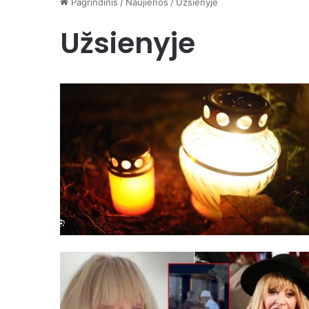
Pagrindinis
/
Naujienos
/
Užsienyje
Užsienyje