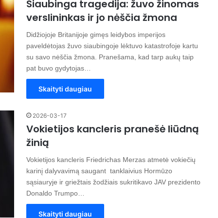
Siaubinga tragedija: žuvo žinomas
verslininkas ir jo nėščia žmona
Didžiojoje Britanijoje gimęs leidybos imperijos
paveldėtojas žuvo siaubingoje lėktuvo katastrofoje kartu
su savo nėščia žmona. Pranešama, kad tarp aukų taip
pat buvo gydytojas…
Skaityti daugiau
2026-03-17
Vokietijos kancleris pranešė liūdną
žinią
Vokietijos kancleris Friedrichas Merzas atmetė vokiečių
karinį dalyvavimą saugant tanklaivius Hormūzo
sąsiauryje ir griežtais žodžiais sukritikavo JAV prezidento
Donaldo Trumpo…
Skaityti daugiau