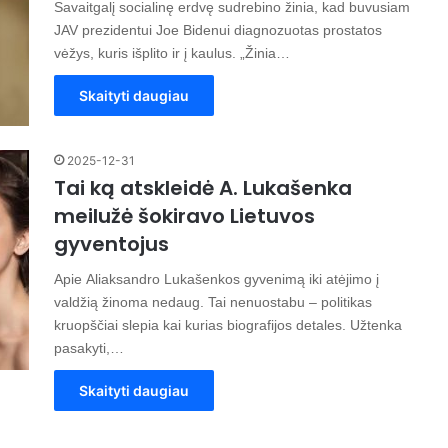
Savaitgalį socialinę erdvę sudrebino žinia, kad buvusiam
JAV prezidentui Joe Bidenui diagnozuotas prostatos
vėžys, kuris išplito ir į kaulus. „Žinia…
Skaityti daugiau
2025-12-31
Tai ką atskleidė A. Lukašenka
meilužė šokiravo Lietuvos
gyventojus
Apie Aliaksandro Lukašenkos gyvenimą iki atėjimo į
valdžią žinoma nedaug. Tai nenuostabu – politikas
kruopščiai slepia kai kurias biografijos detales. Užtenka
pasakyti,…
Skaityti daugiau