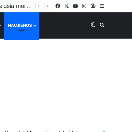
Facebook
X
YouTube
Instagram
Prisijungti
Sidebar
Switch skin
Ieškoti
NAUJIENOS